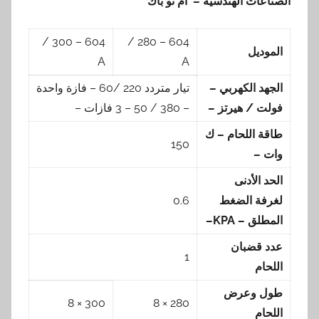
الصناعات الهندسيه – ام تو باك
604 – 300 /
604 – 280 /
الموديل
A
A
الجهد الكهربي –
تيار متردد 220 /60 – فازة واحدة
فولت / هيرتز –
– 380 / 50 – 3 فازات –
طاقة اللحام – ك
150
وات –
الحد الأدنى
لغرفة الضغط
0.6
المطلق –
KPA
–
عدد قضبان
1
اللحام
طول وعرض
300 × 8
280 × 8
اللحام