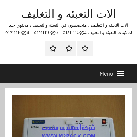
Ski
الات التعبئه و التغليف
t
conten
الات التعبئه و التغليف ، متخصصون في التعبئة والتغليف ، محتوي جبد
لماكينات التعبئة و التغليف 01211116954 – 01211116956 – 01211116958
الرئيسية
اتصل
اتـصـل
بنا
بـنـا
في
Menu
الفروع
التي
تناسبك