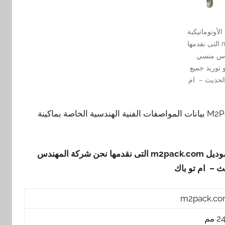
لأوتوماتيكية
موديل m2pack.com التى نقدمها
دس منسي
 توريد جميع
لحديث – ام
نقدم نحن مجموعة شركات المهندس منسي للتغليف الحديث M2Pack بيانات المواصفات الفنية الهندسية الخاصة بماكينة
موديل
m2pack.com
التى نقدمها نحن شركة المهندس
ث – ام تو باك
m2pack.c
 مم