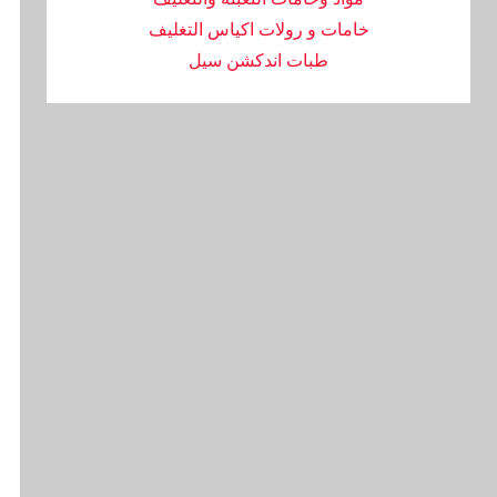
خامات و رولات اكياس التغليف
طبات اندكشن سيل