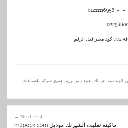
لرقم
س
,
الهندسيه
,
ام
,
باك
,
تغليف
,
تو
,
توريد
,
جميع
,
شركة
,
للصناعات
,
Next Post
ماكينة تغليف الشيرنك موديل m2pack.com