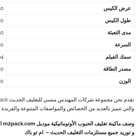
عرض الكيس
30 -00
طول الكيس
40 -20
مدى التعبئة
50 -00
السرعة
30 – 60 جم 
سمك الفيلم
0.07
مصدر الطاقة
220 فولت – 50
الوزن
300
والتي تتميز بالعديد من الخصائص والمواصفات المتنوعة والفريدة
وصف ماكينة تغليف الحبوب الأوتوماتيكية موديل
m2pack.com
ال
و توريد جميع مستلزمات التغليف الحديث – ام تو باك