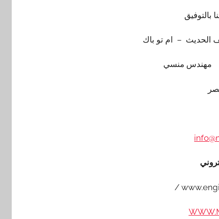
نا بالتوفيق
 الحديث – ام تو باك
منسي
صر
info@
تروني
www.engi
WWW.M