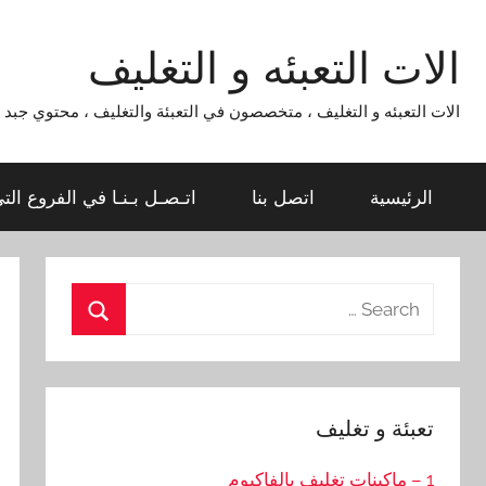
Ski
t
الات التعبئه و التغليف
conten
الات التعبئه و التغليف ، متخصصون في التعبئة والتغليف ، محتوي جبد لماكينات التعبئة و التغليف 954
الرئيسية
اتصل بنا
اتـصـل بـنـا في الفروع الت
Search
for:
Search
تعبئة و تغليف
1 – ماكينات تغليف بالفاكيوم