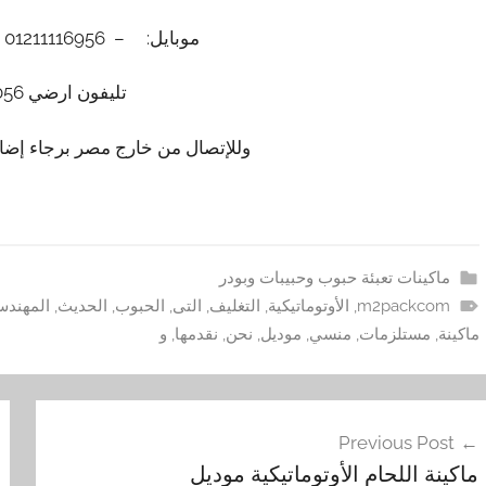
موبايل: – 01211116956 – – 01211116958
تليفون ارضي 0225880056
وللإتصال من خارج مصر برجاء إضافة 002 كود مصر قبل ا
ماكينات تعبئة حبوب وحبيبات وبودر
m2packcom
,
الأوتوماتيكية
,
التغليف
,
التى
,
الحبوب
,
الحديث
,
المهند
ماكينة
,
مستلزمات
,
منسي
,
موديل
,
نحن
,
نقدمها
,
و
فّح
Previous Post
مقالات
ماكينة اللحام الأوتوماتيكية موديل