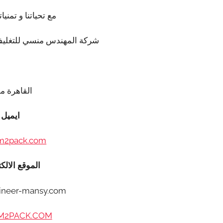
مع تحياتنا و تمنيات
شركة المهندس منسي للتغليف
مهندس 
القاهرة م
ايميل
m2pack.com
الموقع الالك
neer-mansy.com /
2PACK.COM