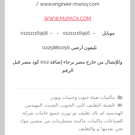
www.engineer-mansy.com /
WWW.M2PACK.COM
موبايل: – 01211116956 – – 01211116958
تليفون ارضي 0225880056
وللإتصال من خارج مصر برجاء إضافة 002 كود مصر قبل
الرقم
ماكينات تعبئة حبوب وحبيبات وبودر
التعبئة
,
التغليف
,
التى
,
الحبوب
,
الحديث
,
المهندس
,
الهندسيه
,
ام
,
باك
,
تغليف
,
تو
,
توريد
,
جميع
,
خامات
,
شركة
,
للصناعات
,
ماكينات
,
ماكينة
,
مستلزمات
,
من
,
منسي
,
مواد
,
نحن
,
نقدمها
,
و
,
والتغليف