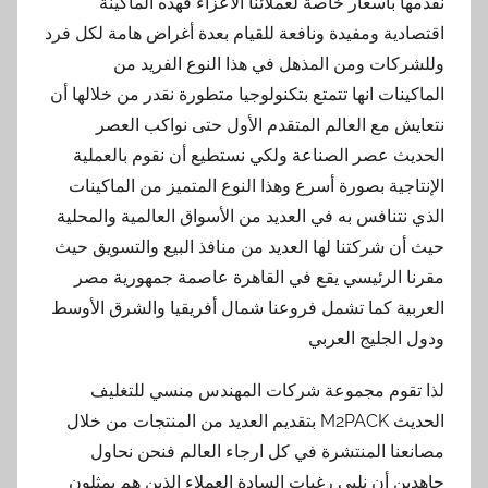
 بأسعار خاصة لعملائنا الأعزاء فهذه الماكينة
ية ومفيدة ونافعة للقيام بعدة أغراض هامة لكل فرد
ات ومن المذهل في هذا النوع الفريد من
نات انها تتمتع بتكنولوجيا متطورة نقدر من خلالها أن
 مع العالم المتقدم الأول حتى نواكب العصر
 عصر الصناعة ولكي نستطيع أن نقوم بالعملية
جية بصورة أسرع وهذا النوع المتميز من الماكينات
تنافس به في العديد من الأسواق العالمية والمحلية
 شركتنا لها العديد من منافذ البيع والتسويق حيث
الرئيسي يقع في القاهرة عاصمة جمهورية مصر
ة كما تشمل فروعنا شمال أفريقيا والشرق الأوسط
لجليج العربي
قوم مجموعة شركات المهندس منسي للتغليف
الحديث M2PACK بتقديم العديد من المنتجات من خلال
ا المنتشرة في كل ارجاء العالم فنحن نحاول
 أن نلبي رغبات السادة العملاء الذين هم يمثلون