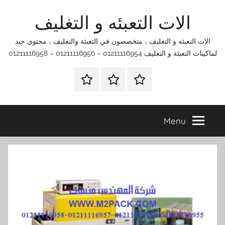
لات التعبئه و التغليف
عبئه و التغليف ، متخصصون في التعبئة والتغليف ، محتوي جبد
0121111695 – 01211116956 – 01211116958
الرئيسية
اتصل
اتـصـل
بنا
بـنـا
في
Menu
الفروع
التي
تناسبك