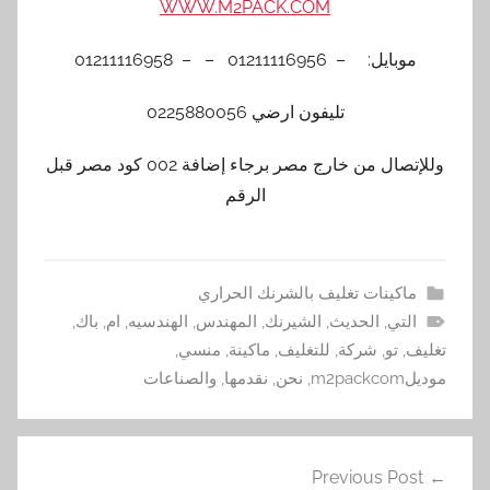
WWW.M2PACK.COM
ل: – 01211116956 – – 01211116958
تليفون ارضي 0225880056
وللإتصال من خارج مصر برجاء إضافة 002 كود مصر قبل
الرقم
كينات تغليف بالشرنك الحراري
تي
,
الحديث
,
الشيرنك
,
المهندس
,
الهندسيه
,
ام
,
باك
,
تو
,
شركة
,
للتغليف
,
ماكينة
,
منسي
,
,
نحن
,
نقدمها
,
والصناعات
Previous P