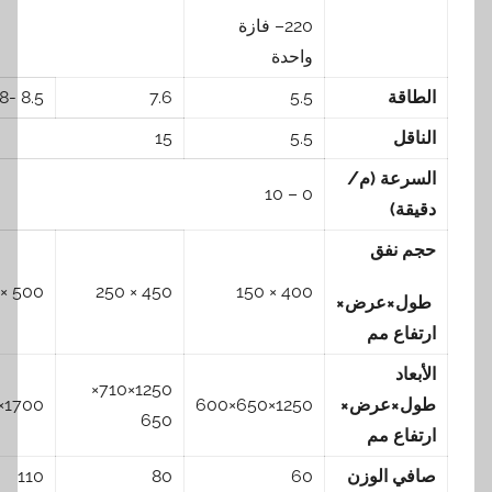
220– فازة
واحدة
قة
5.5
7.6
8.5 -12.8
ل
5.5
15
عة (م/
0 – 10
ة)
نفق
500 × 300
450 × 250
400 × 150
×عرض×
اع مم
اد
1250×710×
×عرض×
1250×650×600
1700×770×700
650
اع مم
 الوزن
60
80
110