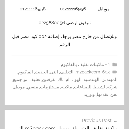
موبايل: – 01211116956 – – 01211116958
تليفون ارضي 0225880056
وللإتصال من خارج مصر برجاء إضافة 002 كود مصر قبل
الرقم
1 - ماكينات تغليف بالفاكيوم
603
,
m2packcom
,
التغليف
,
التى
,
الحديث
,
الفاكيوم
,
المهندس
,
الهندسيه
,
الهواء
,
ام
,
باك
,
بغرفتين
,
تغليف
,
تو
,
جميع
,
شركة
,
لشفط
,
للصناعات
,
ماكينة
,
مستلزمات
,
منسي
,
موديل
,
نحن
,
نقدمها
,
وتوريد
فّح
Previous Post
مقالات
ماكينة تغليف الشيرنك موديل m2pack.com التى