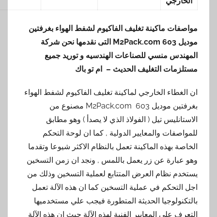
الخارجي
مواصفات ماكينة تغليف الفاكيوم لشفط الهواء بغرفتين
موديل 603
M2Pack.com
التى نقدمها نحن شركة
المهندس منسي للصناعات الهندسيه و توريد جميع
مستلزمات التغليف الحديث – ام تو باك
ان الغطاء الخارجي لماكينة تغليف الفاكيوم لشفط الهواء
بغرفتين موديل 603 M2Pack.com مصنوع من
الاستانليس تيل ( الفولاذ الذي لا يصدأ ) وهو مطابق
للمواصفات والمعايير الدولية , كما ان لوحة التحكم
الخاصة بهذه الماكينة تعمل بالنظام الاكثر شيوعا وتقدما
وهو عبارة عن زر يعمل باللمس , ونجد ان زمن التسخين
يستخدم نظام العرض المتتابع لعملية التسخين وذلك من
اجل التحكم في عملية التسخين كما ان هذه الآلة تعمل
بالتكنولوجيا الحديثة المتطورة فيجب علي مستخدميها
التعرف علي المعايير الفنية لهذه الآلة حيث ان هذه الآلة