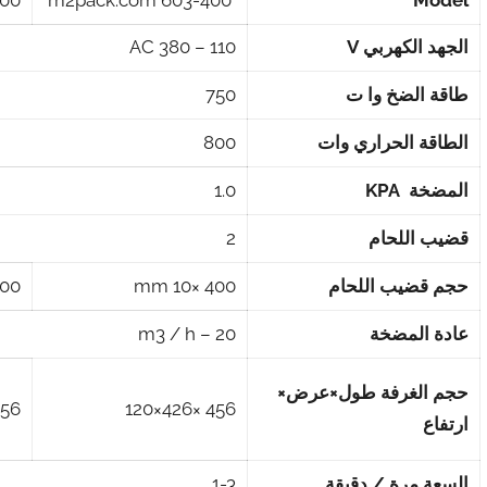
ck.com
603-400 m2pack.com
Model
الجهد الكهربي
V
AC 380 – 110
طاقة الضخ وا ت
750
الطاقة الحراري وات
800
المضخة
KPA
1.0
قضيب اللحام
2
حجم قضيب اللحام
400 ×10 mm
 ×10 mm
عادة المضخة
20 – m3 / h
حجم الغرفة طول×عرض×
×506×120
456 ×426×120
ارتفاع
السعة مرة / دقيقة
1-3