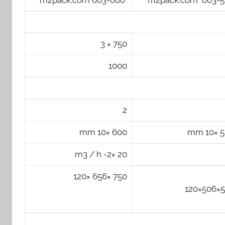
603-600 m2pack.com
603-500 m2pa
750 × 3
1000
2
600 ×10 mm
500
20 ×2- m3 / h
750 ×656 ×120
556