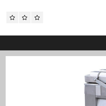
الرئيسية
اتصل
اتـصـل
بنا
بـنـا
في
الفروع
التي
تناسبك