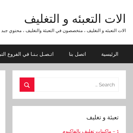
Ski
t
الات التعبئه و التغليف
conten
الات التعبئه و التغليف ، متخصصون في التعبئة والتغليف ، محتوي جبد لماكينات التعبئة و التغليف 954
الرئيسية
اتصل بنا
اتـصـل بـنـا في الفروع الت
Search
for:
Search
تعبئة و تغليف
1 – ماكينات تغليف بالفاكيوم