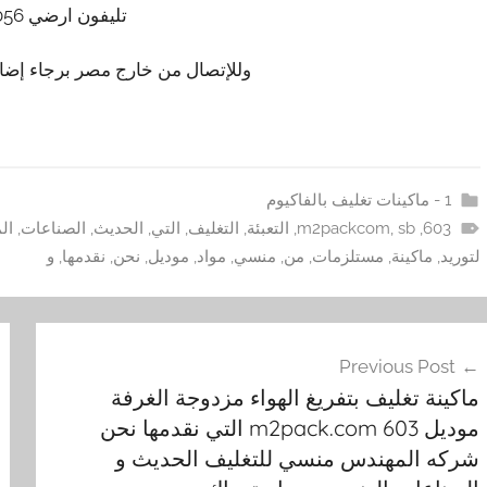
تليفون ارضي 0225880056
وللإتصال من خارج مصر برجاء إضافة 002 كود مصر قبل ا
1 - ماكينات تغليف بالفاكيوم
603
,
sb
,
m2packcom
,
التعبئة
,
التغليف
,
التي
,
الحديث
,
الصناعات
,
ال
لتوريد
,
ماكينة
,
مستلزمات
,
من
,
منسي
,
مواد
,
موديل
,
نحن
,
نقدمها
,
و
فّح
Previous Post
مقالات
ماكينة تغليف بتفريغ الهواء مزدوجة الغرفة
موديل m2pack.com 603 التي نقدمها نحن
شركه المهندس منسي للتغليف الحديث و