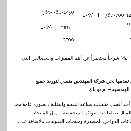
1450×760×960
1240×700×960 – L×W×H
– L×W×H mm
3500
نقدم نحن مجموعة شركات المهندس منسي للتغليف الحديث M2Pack شرحاً مختصراً عن أهم المميزات والخصائص التي
 نقدمها
نحن شركة المهندس منسي لتوريد جميع
لهندسيه – ام تو باك
 أحد أفضل منتجات صناعة التعبئة والتغليف بصورة عامة مما
لمثال صناعات السوائل المنخفضة – مثل المنتجات
اعات الدواجن المصدرة ومنتجات البقوليات بالإضافة على