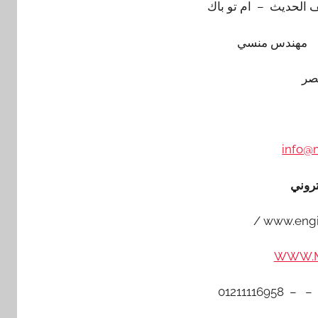
 الحديث – ام تو باك
منسي
صر
info@
تروني
www.engi
WWW.M