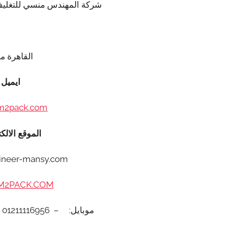
شركة المهندس منسي للتغليف
مهندس 
القاهرة م
ايميل
m2pack.com
الموقع الالك
neer-mansy.com /
2PACK.COM
موبايل: – 01211116956 – – 01211116958