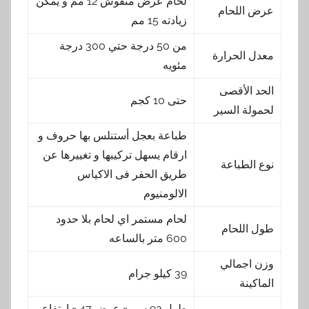
لحام عرض منقوش 12 مم و يمكن
عرض اللحام
زيادته 15 مم
من 50 درجة حتي 300 درجة
معدل الحرارة
مئويه
الحد الأقصى
حتى 10 كجم
لحمولة السير
طباعة بعجل أستنلس بها حروف و
ارقام يسهل تركيبها و تغييرها عن
نوع الطباعة
طريق الحفر فى الاكياس
الالومنيوم
لحام مستمر اي لحام بلا حدود
طول اللحام
600 متر بالساعه
وزن اجمالي
39 كيلو جرام
الماكينة
طول 92 سم × عرض 47 × ارتفاع