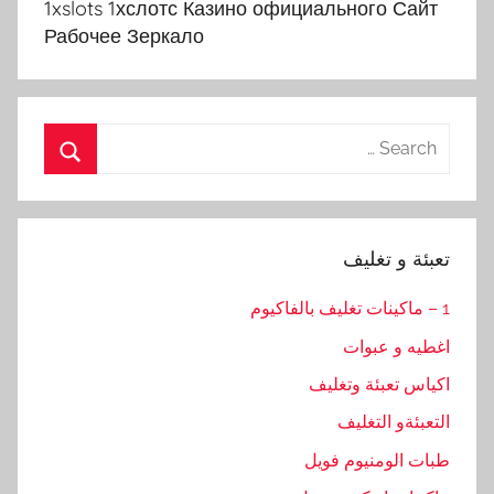
1xslots 1хслотс Казино официального Сайт
Рабочее Зеркало
Search
for:
Search
تعبئة و تغليف
1 – ماكينات تغليف بالفاكيوم
اغطيه و عبوات
اكياس تعبئة وتغليف
التعبئةو التغليف
طبات الومنيوم فويل