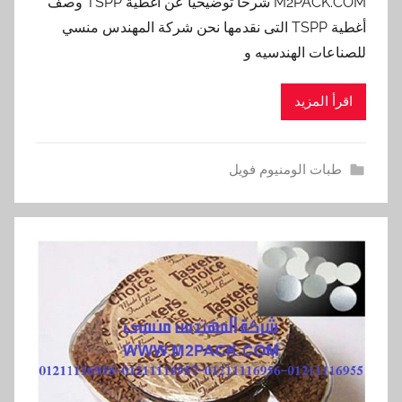
M2PACK.COM شرحا توضيحيا عن أغطية TSPP وصف
أغطية TSPP التى نقدمها نحن شركة المهندس منسي
للصناعات الهندسيه و
اقرأ المزيد
طبات الومنيوم فويل