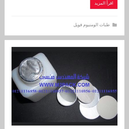
اقرأ المزيد
طبات الومنيوم فويل