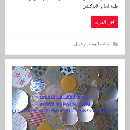
طبة لحام الاندكشن
اقرأ المزيد
طبات الومنيوم فويل