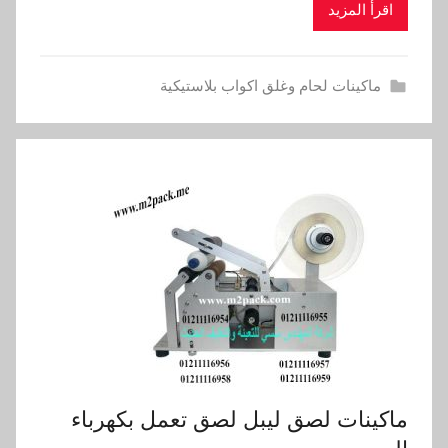
اقرأ المزيد
ماكينات لحام وغلق اكواب بلاستيكية
ماكينات لصق ليبل لصق تعمل بكهرباء