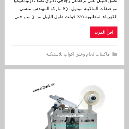
لصق الليبل على برطمان زجاجى دائري نصف اوتوماتيكيا
مواصفات الماكينة موديل 831 ماركة المهندس منسى
الكهرباء المطلوبه 220 فولت طول الليبل من 3 سم حتي
اقرأ المزيد
ماكينات لحام وغلق اكواب بلاستيكية