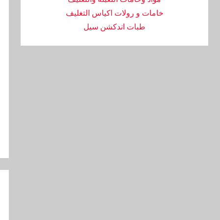
خامات و رولات اكياس التغليف
طبات اندكشن سيل