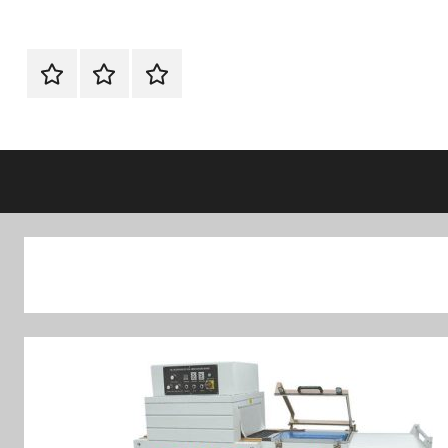
الرئيسية
اتصل
اتـصـل
بنا
بـنـا
في
الفروع
التي
تناسبك