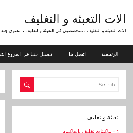
Ski
t
الات التعبئه و التغليف
conten
الات التعبئه و التغليف ، متخصصون في التعبئة والتغليف ، محتوي جبد لماكينات التعبئة و التغليف 954
الرئيسية
اتصل بنا
اتـصـل بـنـا في الفروع الت
Search
for:
Search
تعبئة و تغليف
1 – ماكينات تغليف بالفاكيوم