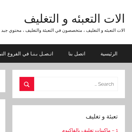
Ski
t
الات التعبئه و التغليف
conten
الات التعبئه و التغليف ، متخصصون في التعبئة والتغليف ، محتوي جبد لماكينات التعبئة و التغليف 954
الرئيسية
اتصل بنا
اتـصـل بـنـا في الفروع الت
Search
for:
Search
تعبئة و تغليف
1 – ماكينات تغليف بالفاكيوم