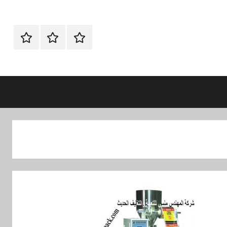
الرئيسية
اتصل
اتـصـل
بنا
بـنـا
في
الفروع
التي
تناسبك