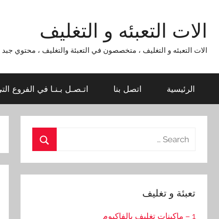
Ski
t
الات التعبئه و التغليف
conten
الات التعبئه و التغليف ، متخصصون في التعبئة والتغليف ، محتوي جبد لماكينات التعبئة و التغليف 954
الرئيسية
اتصل بنا
اتـصـل بـنـا في الفروع الت
Search
for:
Search
تعبئة و تغليف
1 – ماكينات تغليف بالفاكيوم