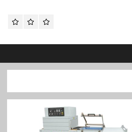
الرئيسية
اتصل
اتـصـل
بنا
بـنـا
في
الفروع
التي
تناسبك