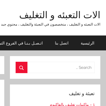
Ski
t
الات التعبئه و التغليف
conten
الات التعبئه و التغليف ، متخصصون في التعبئة والتغليف ، محتوي جبد لماكينات التعبئة و التغليف 954
الرئيسية
اتصل بنا
اتـصـل بـنـا في الفروع الت
Search
for:
Search
تعبئة و تغليف
1 – ماكينات تغليف بالفاكيوم