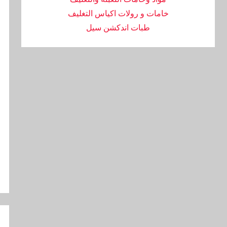
خامات و رولات اكياس التغليف
طبات اندكشن سيل