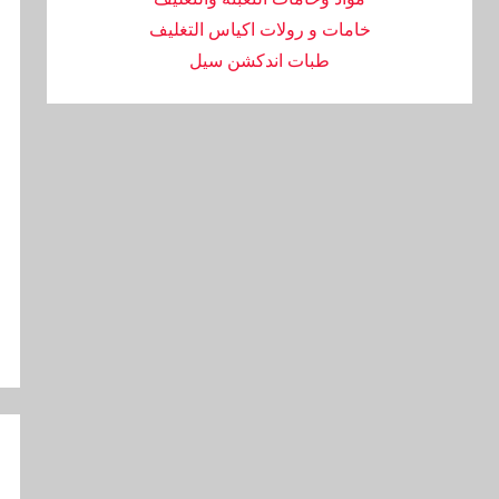
خامات و رولات اكياس التغليف
طبات اندكشن سيل