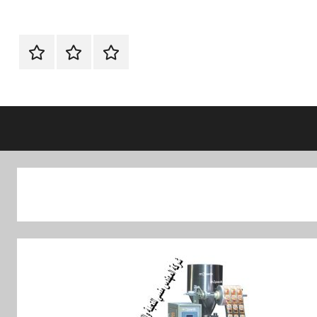
الرئيسية
اتصل
اتـصـل
بنا
بـنـا
في
الفروع
التي
تناسبك