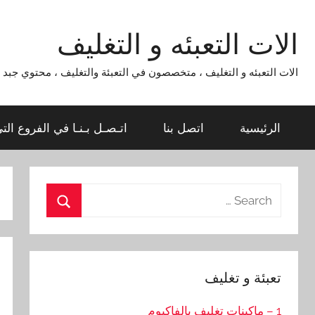
Ski
t
الات التعبئه و التغليف
conten
الات التعبئه و التغليف ، متخصصون في التعبئة والتغليف ، محتوي جبد لماكينات التعبئة و التغليف 954
الرئيسية
اتصل بنا
اتـصـل بـنـا في الفروع الت
Search
for:
Search
تعبئة و تغليف
1 – ماكينات تغليف بالفاكيوم