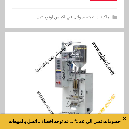
ماكينات تعبئة سوائل في اكياس اوتوماتيك
خصومات تصل الى 40 % ... قد توجد اخطاء .. اتصل بالمبيعات