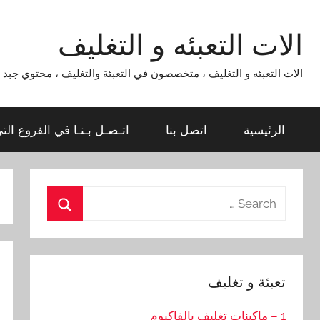
Ski
t
الات التعبئه و التغليف
conten
الات التعبئه و التغليف ، متخصصون في التعبئة والتغليف ، محتوي جبد لماكينات التعبئة و التغليف 954
الرئيسية
اتصل بنا
اتـصـل بـنـا في الفروع الت
Search
for:
Search
تعبئة و تغليف
1 – ماكينات تغليف بالفاكيوم