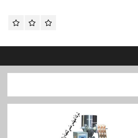
الرئيسية
اتصل
اتـصـل
بنا
بـنـا
في
الفروع
التي
تناسبك