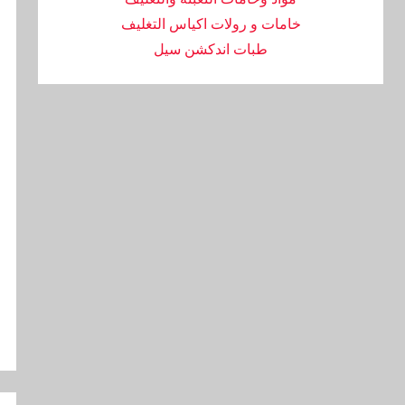
خامات و رولات اكياس التغليف
طبات اندكشن سيل