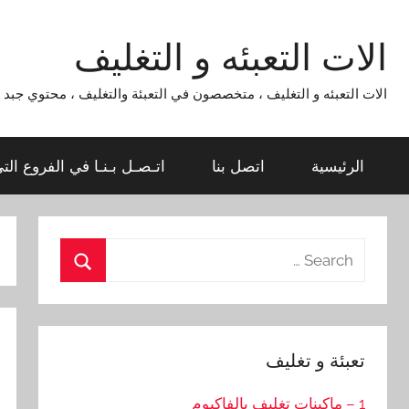
Ski
t
الات التعبئه و التغليف
conten
الات التعبئه و التغليف ، متخصصون في التعبئة والتغليف ، محتوي جبد لماكينات التعبئة و التغليف 954
الرئيسية
اتصل بنا
اتـصـل بـنـا في الفروع الت
Search
for:
Search
تعبئة و تغليف
1 – ماكينات تغليف بالفاكيوم