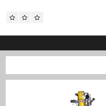
الرئيسية
اتصل
اتـصـل
بنا
بـنـا
في
الفروع
التي
تناسبك